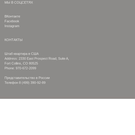
МЫ В СОЦСЕТЯХ
ВКонтакте
Facebook
Instagram
КОНТАКТЫ
Штаб квартира в США
Address: 2330 East Prospect Road, Suite A,
Fort Collins, CO 80525
Phone: 970-672-2099
Представительство в России
Телефон
8 (499) 390-92-89