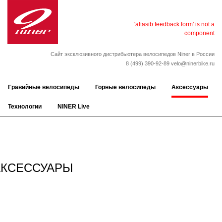
'altasib:feedback.form' is not a
component
Сайт эксклюзивного дистрибьютера велосипедов Niner в России
8 (499) 390-92-89
velo@ninerbike.ru
Гравийные велосипеды
Горные велосипеды
Аксессуары
Технологии
NINER Live
АКСЕССУАРЫ