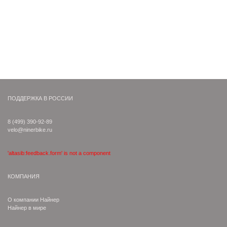
ПОДДЕРЖКА В РОССИИ
8 (499) 390-92-89
velo@ninerbike.ru
'altasib:feedback.form' is not a component
КОМПАНИЯ
О компании Найнер
Найнер в мире