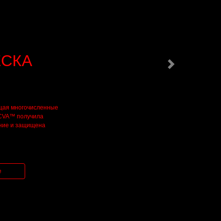
СКА
Следующий
щая многочисленные
 CVA™ получила
ние и защищена
е