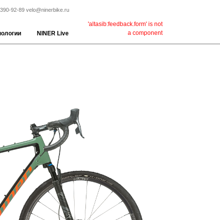
 390-92-89
velo@ninerbike.ru
'altasib:feedback.form' is not
a component
нологии
NINER Live
Велосипеды Niner
Эволюция 202
горного флагм
9
Подробнее