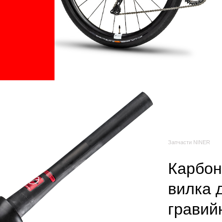
Запчасти NINER
Карбон
вилка д