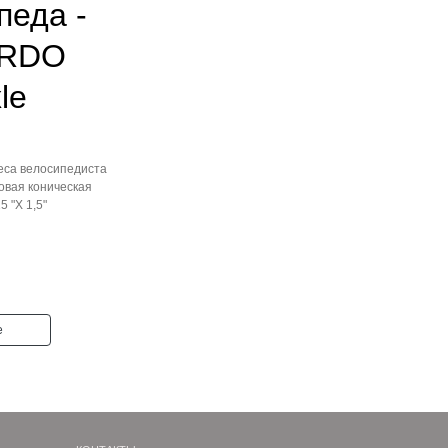
ого
еда -
 RDO
Следующий
le
са велосипедиста
ая коническая
"X 1,5"