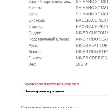
Задний переключатель:
SHIMANO XT M81
Кассета:
SHIMANO XT M810
Цепь:
SHIMANO XT M81
Система:
RACEFACE NEXT
Каретка:
RACEFACE PF30
Седло:
NINER CUSTOM 
Подседельный штырь:
NINER RDO SEAT
Руль:
NINER FLAT TOP
Вынос:
NINER RDO STE
Грипсы:
NINER GRRRIPS 
Вес:
10,2 кг
'altasib:feedback.form' is not a component
Популярные в разделе