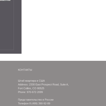
КОНТАКТЫ
Штаб квартира в США
Address: 2330 East Prospect Road, Suite A,
Fort Collins, CO 80525
Phone: 970-672-2099
Представительство в России
Телефон
8 (499) 390-92-89