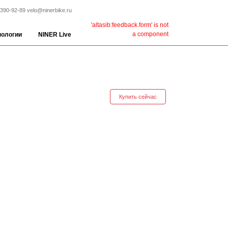
 390-92-89
velo@ninerbike.ru
'altasib:feedback.form' is not
a component
нологии
NINER Live
Купить сейчас