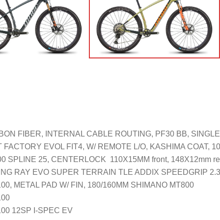
ON FIBER, INTERNAL CABLE ROUTING, PF30 BB, SINGL
T FACTORY EVOL FIT4, W/ REMOTE L/O, KASHIMA COAT, 
0 SPLINE 25, CENTERLOCK 110X15MM front, 148X12mm re
G RAY EVO SUPER TERRAIN TLE ADDIX SPEEDGRIP 2.35 fr
00, METAL PAD W/ FIN, 180/160MM SHIMANO MT800
100
00 12SP I-SPEC EV