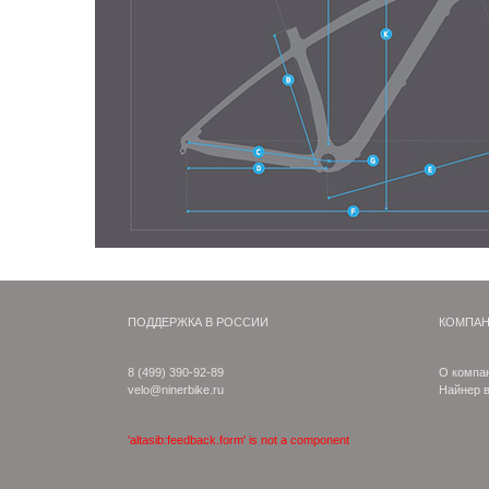
ПОДДЕРЖКА В РОССИИ
КОМПА
8 (499) 390-92-89
О компа
velo@ninerbike.ru
Найнер 
'altasib:feedback.form' is not a component