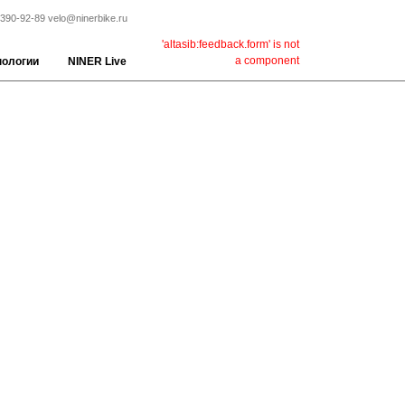
 390-92-89
velo@ninerbike.ru
'altasib:feedback.form' is not
a component
нологии
NINER Live