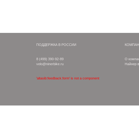
ПОДДЕРЖКА В РОССИИ
КОМПА
8 (499) 390-92-89
О компа
velo@ninerbike.ru
Найнер 
'altasib:feedback.form' is not a component