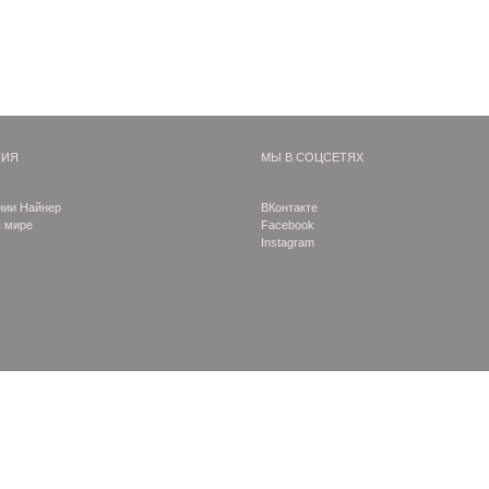
НИЯ
МЫ В СОЦСЕТЯХ
нии Найнер
ВКонтакте
в мире
Facebook
Instagram