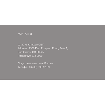
КОНТАКТЫ
Штаб квартира в США
Address: 2330 East Prospect Road, Suite A,
Fort Collins, CO 80525
Phone: 970-672-2099
Представительство в России
Телефон
8 (499) 390-92-89