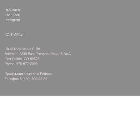
ВКонтакте
Facebook
Instagram
КОНТАКТЫ
Штаб квартира в США
Address: 2330 East Prospect Road, Suite A,
Fort Collins, CO 80525
Phone: 970-672-2099
Представительство в России
Телефон
8 (499) 390-92-89