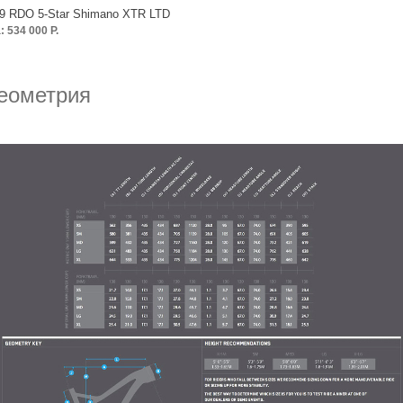
9 RDO 5-Star Shimano XTR LTD
: 534 000 Р.
еометрия