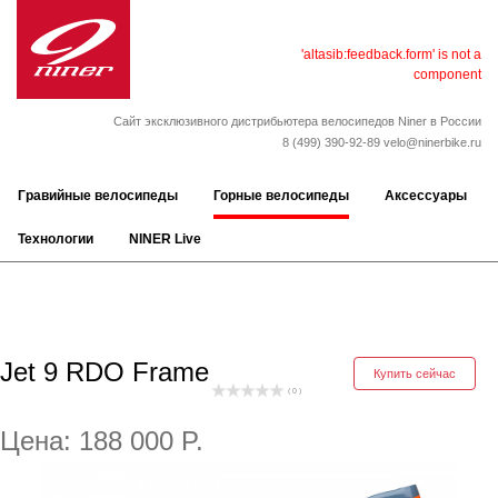
'altasib:feedback.form' is not a
component
Сайт эксклюзивного дистрибьютера велосипедов Niner в России
8 (499) 390-92-89
velo@ninerbike.ru
Гравийные велосипеды
Горные велосипеды
Аксессуары
Технологии
NINER Live
Jet 9 RDO Frame
Купить сейчас
( 0 )
Цена: 188 000 P.