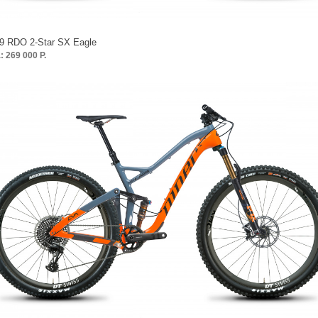
9 RDO 2-Star SX Eagle
: 269 000 Р.