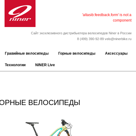
'altasib:feedback.form' is not a
component
Сайт эксклюзивного дистрибьютера велосипедов Niner в России
8 (499) 390-92-89
velo@ninerbike.ru
Гравийные велосипеды
Горные велосипеды
Аксессуары
Технологии
NINER Live
ГОРНЫЕ ВЕЛОСИПЕДЫ