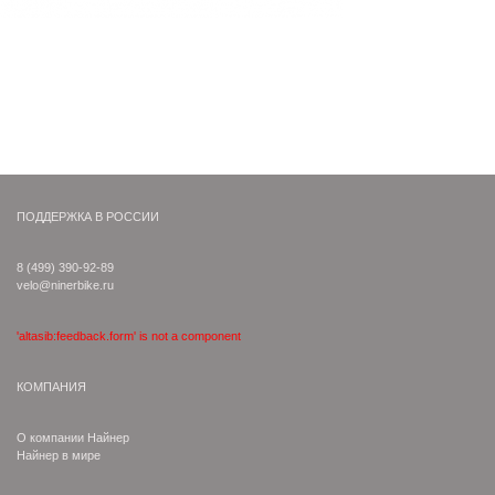
ПОДДЕРЖКА В РОССИИ
8 (499) 390-92-89
velo@ninerbike.ru
'altasib:feedback.form' is not a component
КОМПАНИЯ
О компании Найнер
Найнер в мире