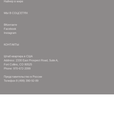
Найнер в мире
МЫ В СОЦСЕТЯХ
ВКонтакте
Facebook
Instagram
КОНТАКТЫ
Штаб квартира в США
Address: 2330 East Prospect Road, Suite A,
Fort Collins, CO 80525
Phone: 970-672-2099
Представительство в России
Телефон
8 (499) 390-92-89