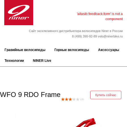
'altasib:feedback.form' is not a
component
Сайт эксклюзивного дистрибьютера велосипедов Niner в России
8 (499) 390-92-89
velo@ninerbike.ru
Гравийные велосипеды
Горные велосипеды
Аксессуары
Технологии
NINER Live
WFO 9 RDO Frame
Купить сейчас
( 2 )